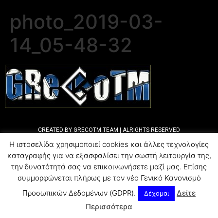
photo_2019-03-
14_05-48-32
CREATED BY GRECOTM TEAM | ALRIGHTS RESERVED
Η ιστοσελίδα χρησιμοποιεί cookies και άλλες τεχνολογίες
καταγραφής για να εξασφαλίσει την σωστή λειτουργία της,
την δυνατότητά σας να επικοινωνήσετε μαζί μας. Επίσης
συμμορφώνεται πλήρως με τον νέο Γενικό Κανονισμό
Προσωπικών Δεδομένων (GDPR).
Δείτε
Δέχομαι
Περισσότερα